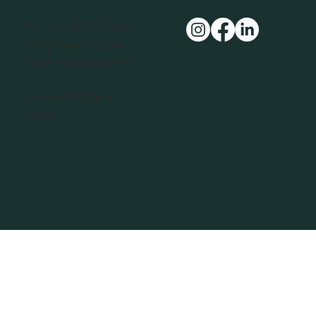
Tel. +45 6110 6056
Refshalevej 203A
1432 København K
Cookie Politik &
Vilkår