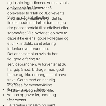
og lokale ingredienser. Vores events
omfatter alt fra Masterchef-
Bliv en del af Foodstudios Runner/Tjener team
oplevelser til “Nak og Æd”-events
Vi er nu på jagt efter flere
med jagt og madlavning i det fri.
timelønnede medarbejdere - et job
der passer perfekt til studielivet eller
sabbatåret. Vi tilbyder et job hvor to
dage ikke er ens, gode kollegaer og
et unikt indblik, samt erfaring
indenfor eventbranchen.
Det er et stort plus hvis du har
tidligere erfaring fra
servicebranchen. Vi forventer at du
har gåpåmod, bidrager med godt
humør og ikke er bange for at have
travlt. Gerne med en naturlig
interesse for eventafvikling,
Primære opgaver
Servering og afrydning
madlavning og outdoor-life.
Ad hoc opgaver før, under og
efter events
Deltagelse i opsætning samt