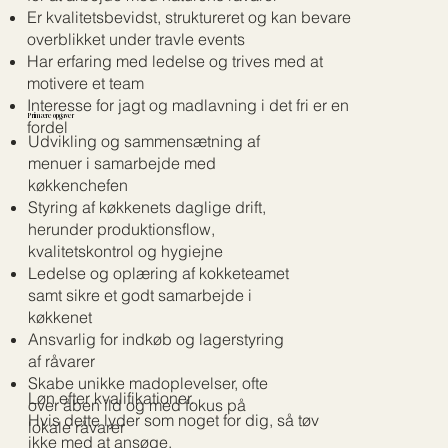
Er kvalitetsbevidst, struktureret og kan bevare
overblikket under travle events
Har erfaring med ledelse og trives med at
motivere et team
Interesse for jagt og madlavning i det fri er en
Primære opgaver
fordel
Udvikling og sammensætning af
menuer i samarbejde med
køkkenchefen
Styring af køkkenets daglige drift,
herunder produktionsflow,
kvalitetskontrol og hygiejne
Ledelse og oplæring af kokketeamet
samt sikre et godt samarbejde i
køkkenet
Ansvarlig for indkøb og lagerstyring
af råvarer
Skabe unikke madoplevelser, ofte
Løn efter kvalifikationer.
over åben ild og med fokus på
Hvis dette lyder som noget for dig, så tøv
lokale råvarer
ikke med at ansøge.