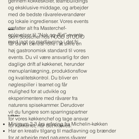
gennem kokkeskoler, teambuildings
og eksklusive middage, og arbejder
med de bedste råvareleverandører
og lokale ingredienser. Vores events
omfatter alt fra Masterchef-
Din rolle
oplevelser til “Nak og Æd”-events
Som Souschef hos FOOD STUDIO
med jagt og madlavning i det fri.
får du en central rolle i at sikre en
høj gastronomisk standard til vores
events. Du vil være ansvarlig for den
daglige drift af køkkenet, herunder
menuplanlægning, produktionsflow
og kvalitetskontrol. Du bliver en
nøglespiller i teamet og får
mulighed for at udvikle og
eksperimentere med råvarer fra
naturens spisekammer. Derudover
vil du fungere som sparringspartner
Kvalifikationer
for vores køkkenchef og tage ansvar
Minimum 2-3 års erfaring fra Michelin-køkken
for køkkenet, når det kræves.
Har en kreativ tilgang til madlavning og brænder
for at arbejde med naturens råvarer